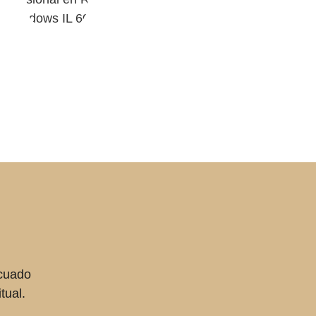
ecuado
tual.