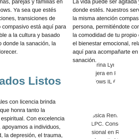
as, parejas y familias en
La vida puede ser agitada 
dows. Ya sea que estés
donde estés. Nuestros serv
ciones, transiciones de
la misma atención compasiv
o compasivo está aquí para
persona, permitiéndote co
le a la cultura y basado
la comodidad de tu propio
 donde la sanación, la
el bienestar emocional, re
lorecer.
aquí para acompañarte en 
sanación.
ados Listos
es con licencia brinda
que honra tanto la
espiritual. Con excelencia
, apoyamos a individuos,
d, la depresión, el trauma,