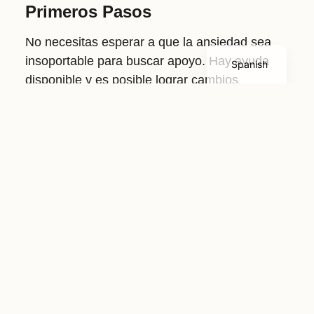
Primeros Pasos
Korean
English
No necesitas esperar a que la ansiedad sea
insoportable para buscar apoyo. Hay ayuda
Spanish
disponible y es posible lograr cambios
significativos. Puedes:
Agenda una consulta gratuita para
explorar consejería para la ansiedad.
Reservar una sesión de consejería para
la ansiedad
Acerca Del Centro